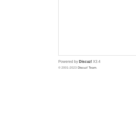
拿
Powered by
Discuz!
X3.4
© 2001-2023
Discuz! Team
.
网
论