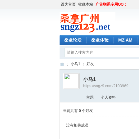
设为首页
收藏本站
广告联系专用QQ：
桑拿论坛
桑拿体验
MZ AM
小马1
好友
小马1
https://sngz9.com/?103969
桑
›
›
主题
个人资料
当前共有
0
个好友
没有相关成员