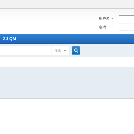
用户名
密码
ZJ QM
搜索
搜
索