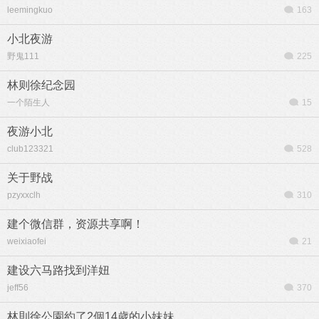
leemingkuo
163
小北夜游
野鬼111
225
林则徐纪念园
一个陌生人
15
夜游小北
club123321
528
关于野战
pzyxxclh
310
建个微信群，资源共享啊！
weixiaofei
21
建设六马路找到洋妞
jeff56
370
林則徐公園約了2個14歲的小妹妹