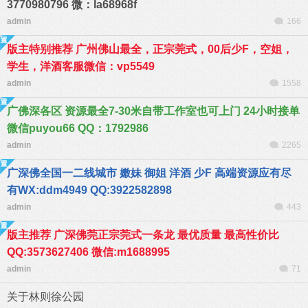
3770980796 微：la68968f
admin
166
版主特别推荐 广州佛山最全，正宗莞式，00后少F，空姐，
学生，洋酒客服微信：vp5549
admin
1558
广佛深各区 资源最全7-30米自带工作室也可上门 24小时接单
微信puyou66 QQ：1792986
admin
2265
广深佛全国一二线城市 嫩妹 御姐 洋酒 少F 高端资源应有尽
有WX:ddm4949 QQ:3922582898
admin
443
版主推荐 广深佛莞正宗莞式一条龙 最优质量 最高性价比
QQ:3573627406 微信:m1688995
admin
71
关于林则徐公园