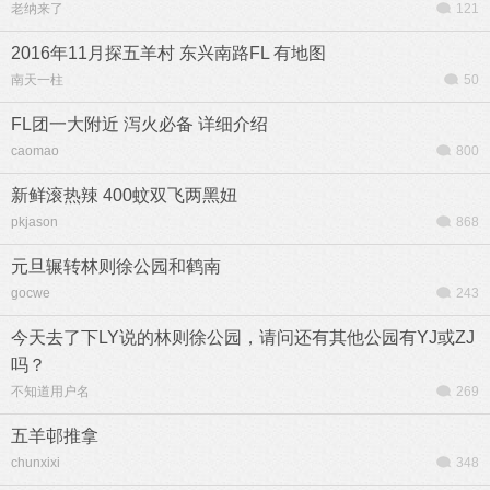
老纳来了
121
2016年11月探五羊村 东兴南路FL 有地图
南天一柱
50
FL团一大附近 泻火必备 详细介绍
caomao
800
新鲜滚热辣 400蚊双飞两黑妞
pkjason
868
元旦辗转林则徐公园和鹤南
gocwe
243
今天去了下LY说的林则徐公园，请问还有其他公园有YJ或ZJ
吗？
不知道用户名
269
五羊邨推拿
chunxixi
348