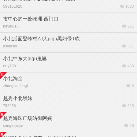
593151620
1023
市中心的一处绿洲-西门口
heyi8816
221
小北后面登峰村ZJ大pigu黑妇带T吹
asdfasdf
317
小北中东大pigu鬼婆
czly789
433
小北淘金
zhangsanfengl
6
越秀小北黑妹
758258
515
越秀海珠广场站街阿姨
songfeiyeye
16