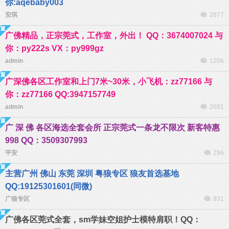
你:aqebaby003
安琪
2877
广佛精品，正宗莞式，工作室，外出！ QQ：3674007024 与
你：py222s VX：py999gz
admin
1206
广深佛各区工作室和上门7米~30米，小飞机：zz77166 与
你：zz77166 QQ:3947157749
admin
2681
广 深 佛 各区海选全套会所 正宗莞式一条龙不限次 新客特惠
998 QQ：3509307993
平安
296
主营广州 佛山 东莞 深圳 粤狼专区 狼友首选基地
QQ:19125301601(同微)
广狼专区
931
广佛各区莞式全套，sm学妹空姐护士模特肩职！QQ：