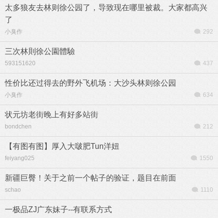
太多狼友去林则徐公园了，导致现在哪里被裁。大家都高兴
了
小臭作
292
三次林則徐公園體驗
593151620
437
性价比还过得去的野外飞机场：大沙头林则徐公园
小臭作
634
状元坊老街晚上有好多站街
bondchen
212
【有图有图】厚入大啵肥Tun洋妞
feiyang025
1550
新疆巨臀！关于之前一个帖子的验证，题目在前面
schao
1110
一极品ZJ广东妹子--有联系方式