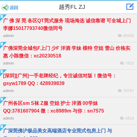
越秀FL ZJ
广 佛 深 莞 各区QT莞式服务 现场海选 诚信靠谱 可全城上门
李娜15017793740微信同号
admin
80556
广佛深莞全城包F上门 少F 洋酒 学妹 模特 空姐 雪山 价格实
惠 小陈微信：xc20230518
admin
7910
[深圳][广州]一手老牌经纪，专注诚信对版！微信号：
gsyw1789 QQ：428939839
admin
79767
广州各区sm S袜 Z服 空姐 护士 洋酒 00学妹
QQ:3781607904 微：xc8989m 与你：sn7575
admin
5818
广深莞佛沪极品美女高端酒店专业莞式包房上门 与