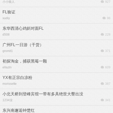
小小狼人
927
FL验证
xudiy
96
东华西清心鸡斜对面FL
d508
228
广州FL一日游（干货）
gromit1
371
初探淘金，捕获黑莓一颗
ellazln
609
YX有正宗白凉粉
morissette
387
小北天桥到登峰宾馆一带有多具绝世大臀出没
1234业
341
东兴南邂逅钟楚红